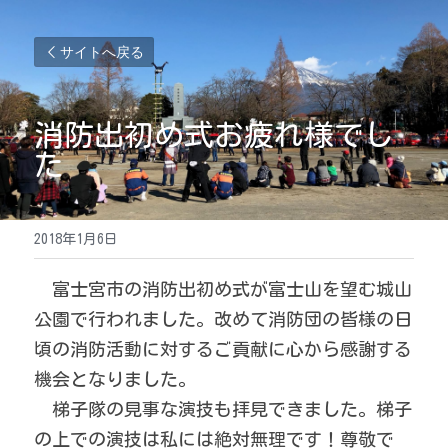
サイトへ戻る
消防出初め式お疲れ様でし
た
2018年1月6日
　富士宮市の消防出初め式が富士山を望む城山
公園で行われました。改めて消防団の皆様の日
頃の消防活動に対するご貢献に心から感謝する
機会となりました。
　梯子隊の見事な演技も拝見できました。梯子
の上での演技は私には絶対無理です！尊敬で